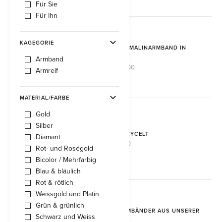
Für Sie
Für Ihn
KAGEGORIE
GRÜNES TURMALINARMBAND IN
WEISSGOLD
Armband
CHF 48'800.00
Armreif
MATERIAL/FARBE
Gold
Silber
ARMREIF RECYCELT
Diamant
CHF 7'860.00
Rot- und Roségold
Bicolor / Mehrfarbig
Blau & bläulich
Rot & rötlich
Weissgold und Platin
Grün & grünlich
SOMMER-ARMBÄNDER AUS UNSERER
Schwarz und Weiss
BIJOUTERIE