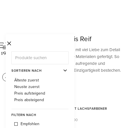
Bracelets - von Band bis Reif
Unsere Bracelet-Kollektionen werden mit viel Liebe zum Detail
und mit grosser Leidenschaft für edle Materialien gefertigt. So
entstehen in unserem Schmuckatelier aufregende und
raffinierte Armbänder, die durch ihre Einzigartigkeit bestechen.
SORTIEREN NACH
Älteste zuerst
Neuste zuerst
Preis aufsteigend
Preis absteigend
ARMBAND MIT LACHSFARBENER
KORALLE
FILTERN NACH
CHF 39'900.00
Empfohlen