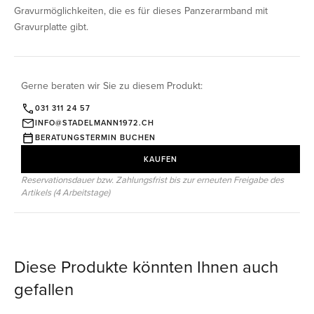
Gravurmöglichkeiten, die es für dieses Panzerarmband mit
Gravurplatte gibt.
Gerne beraten wir Sie zu diesem Produkt:
031 311 24 57
INFO@STADELMANN1972.CH
BERATUNGSTERMIN BUCHEN
KAUFEN
Reservationsdauer bzw. Zahlungsfrist bis zur erneuten Freigabe des
Artikels (4 Arbeitstage)
Diese Produkte könnten Ihnen auch
gefallen