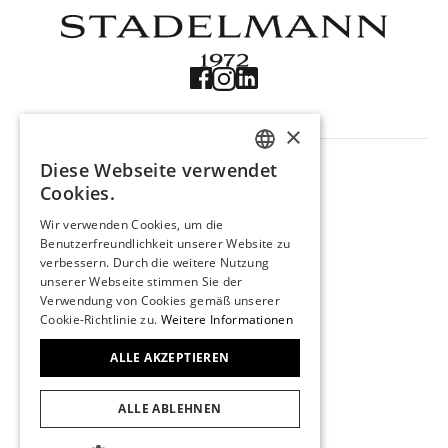
×
NAVIGATION
Diese Webseite verwendet
Produkte
GERMAN
Cookies.
Trouvaille
ENGLISH
Über uns
Wir verwenden Cookies, um die
Kontakt
Benutzerfreundlichkeit unserer Website zu
FRENCH
verbessern. Durch die weitere Nutzung
Impressum
unserer Webseite stimmen Sie der
Datenschutz
Verwendung von Cookies gemäß unserer
KONTAKT
Cookie-Richtlinie zu.
Weitere Informationen
Stadelmann 1972
Marktgasse 29
ALLE AKZEPTIEREN
3011 Bern
031 311 24 57
ALLE ABLEHNEN
info@stadelmann1972.ch