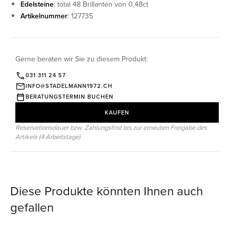
Edelsteine
: total 48 Brillanten von 0,48ct
Artikelnummer
: 127735
Gerne beraten wir Sie zu diesem Produkt:
031 311 24 57
INFO@STADELMANN1972.CH
BERATUNGSTERMIN BUCHEN
KAUFEN
Reservationsdauer bzw. Zahlungsfrist bis zur erneuten Freigabe des
Artikels (4 Arbeitstage)
Diese Produkte könnten Ihnen auch
gefallen