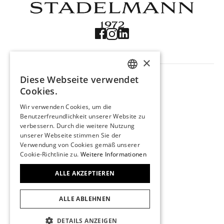
×
NAVIGATION
Diese Webseite verwendet
Produkte
GERMAN
Cookies.
Trouvaille
ENGLISH
Über uns
Wir verwenden Cookies, um die
Kontakt
Benutzerfreundlichkeit unserer Website zu
FRENCH
verbessern. Durch die weitere Nutzung
Impressum
unserer Webseite stimmen Sie der
Datenschutz
Verwendung von Cookies gemäß unserer
KONTAKT
Cookie-Richtlinie zu.
Weitere Informationen
Stadelmann 1972
Marktgasse 29
ALLE AKZEPTIEREN
3011 Bern
031 311 24 57
ALLE ABLEHNEN
info@stadelmann1972.ch
Beratungstermin
DETAILS ANZEIGEN