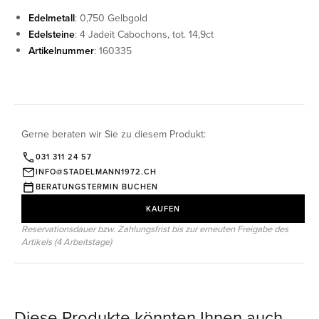
Edelmetall
: 0,750 Gelbgold
Edelsteine
: 4 Jadeit Cabochons, tot. 14,9ct
Artikelnummer
: 160335
Gerne beraten wir Sie zu diesem Produkt:
031 311 24 57
INFO@STADELMANN1972.CH
BERATUNGSTERMIN BUCHEN
KAUFEN
Reservationsdauer bzw. Zahlungsfrist bis zur erneuten Freigabe des
Artikels (4 Arbeitstage)
Diese Produkte könnten Ihnen auch