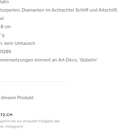
atin
urperlen; Diamanten im Achtachtel Schliff und Altschliff,
ué
 8 cm
7 g
n; kein Umtausch
01289
mensetzungen erinnert an Art-Déco, 'Gübelin'
 diesem Produkt:
72.CH
sfrist bis zur erneuten Freigabe des
via. Instagram)