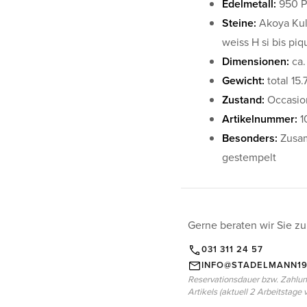
Edelmetall:
950 Pl
Steine:
Akoya Kult
weiss H si bis piq
Dimensionen:
ca.
Gewicht:
total 15.
Zustand:
Occasio
Artikelnummer:
1
Besonders:
Zusam
gestempelt
Gerne beraten wir Sie zu
031 311 24 57
INFO@STADELMANN19
Reservationsdauer bzw. Zahlung
Artikels (aktuell 2 Arbeitstage 