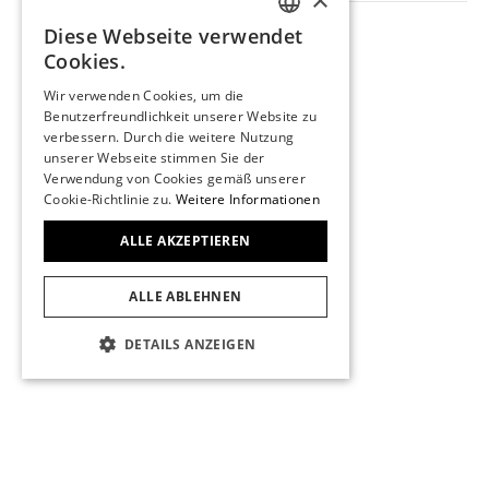
NAVIGATION
Diese Webseite verwendet
Produkte
GERMAN
Cookies.
Trouvaille
ENGLISH
Über uns
Wir verwenden Cookies, um die
Kontakt
Benutzerfreundlichkeit unserer Website zu
FRENCH
verbessern. Durch die weitere Nutzung
Impressum
unserer Webseite stimmen Sie der
Datenschutz
Verwendung von Cookies gemäß unserer
KONTAKT
Cookie-Richtlinie zu.
Weitere Informationen
Stadelmann 1972
Marktgasse 29
ALLE AKZEPTIEREN
3011 Bern
031 311 24 57
ALLE ABLEHNEN
info@stadelmann1972.ch
Beratungstermin
DETAILS ANZEIGEN
UNBEDINGT ERFORDERLICH
PERFORMANCE
TARGETING
FUNKTIONALITÄT