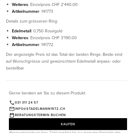
Weiteres
: Einzelpreis CHF 2'440.00
Artikelnummer
: 141773
Details zum grösseren Ring:
Edelmetall
: 0,750 Roségold
Weiteres
: Einzelpreis CHF 3'190.00
Artikelnummer
: 141772
Der angezeigte Preis ist das Total der beiden Ringe. Beide sind
auf Wunschgrösse und gewünschtem Edelmetall anpass- oder
bestellbar
Gerne beraten wir Sie zu diesem Produkt:
031 311 24 57
INFO@STADELMANN1972.CH
BERATUNGSTERMIN BUCHEN
KAUFEN
Reservationsdauer bzw. Zahlungsfrist bis zur erneuten Freigabe des