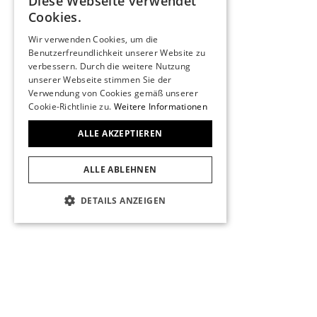
Diese Webseite verwendet
Produkte
GERMAN
Cookies.
Trouvaille
ENGLISH
Über uns
Wir verwenden Cookies, um die
Kontakt
Benutzerfreundlichkeit unserer Website zu
FRENCH
verbessern. Durch die weitere Nutzung
Impressum
unserer Webseite stimmen Sie der
Datenschutz
Verwendung von Cookies gemäß unserer
KONTAKT
Cookie-Richtlinie zu.
Weitere Informationen
Stadelmann 1972
Marktgasse 29
ALLE AKZEPTIEREN
3011 Bern
031 311 24 57
ALLE ABLEHNEN
info@stadelmann1972.ch
Beratungstermin
DETAILS ANZEIGEN
UNBEDINGT ERFORDERLICH
PERFORMANCE
TARGETING
FUNKTIONALITÄT
UNKLASSIFIZIERTE